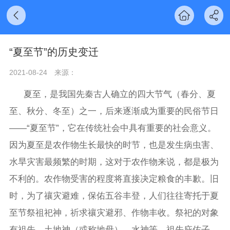
“夏至节”的历史变迁
2021-08-24
来源：
夏至，是我国先秦古人确立的四大节气（春分、夏
至、秋分、冬至）之一，后来逐渐成为重要的民俗节日
——“夏至节”，它在传统社会中具有重要的社会意义。
因为夏至是农作物生长最快的时节，也是发生病虫害、
水旱灾害最频繁的时期，这对于农作物来说，都是极为
不利的。农作物受害的程度将直接决定粮食的丰歉。旧
时，为了禳灾避难，保佑五谷丰登，人们往往寄托于夏
至节祭祖祀神，祈求禳灾避邪、作物丰收。祭祀的对象
有祖先、土地神（或称地母）、水神等。祖先庇佑子