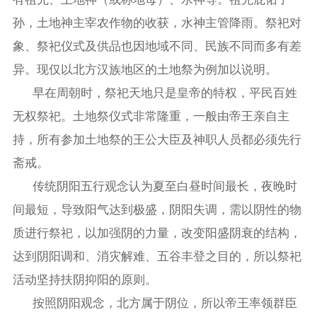
孙，土地神主宰农作物的收获，水神主管降雨。祭祀对
象、祭祀仪式及供品也因地域不同、民族不同而多有差
异。现仅以北方汉族地区的土地祭为例加以说明。
早在周朝时，祭祀天地只是皇帝的特权，平民百姓
无权祭祀。土地祭仪式非常隆重，一般由帝王亲自主
持，所有参加土地祭的王公大臣及神职人员都必须先行
斋戒。
传统阴阳五行观念认为夏至白昼时间最长，夜晚时
间最短，导致阳气达到极盛，阴阳失调，需以阴性的物
质进行祭祀，以加强阴的力量，改变阳盛阴衰的结构，
达到阴阳调和、消灾解难、五谷丰登之目的，所以祭祀
活动坚持扶阴抑阳的原则。
按照阴阳观念，北方属于阴位，所以帝王率领群臣