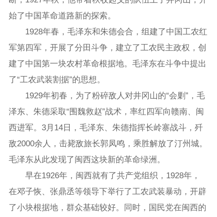
始了中国革命道路新的探索。
1928年春，毛泽东和朱德会合，组建了中国工农红
军第四军，开展了分田斗争，建立了工农民主政权，创
建了中国第一块农村革命根据地。毛泽东在斗争中提出
了“工农武装割据”的思想。
1929年初春，为了粉碎敌人对井冈山的“会剿”，毛
泽东、朱德采取“围魏救赵”战术，率红四军向赣南、闽
西进军。3月14日，毛泽东、朱德指挥长岭寨战斗，歼
敌2000余人，击毙敌旅长郭凤鸣，乘胜解放了汀州城。
毛泽东从此发现了闽西这块新的革命绿洲。
早在1926年，闽西就有了共产党组织，1928年，
在邓子恢、张鼎丞等领导下举行了工农武装暴动，开辟
了小块根据地，群众基础较好。同时，国民党在闽西的