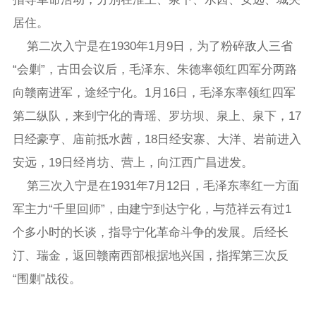
居住。
第二次入宁是在1930年1月9日，为了粉碎敌人三省
“会剿”，古田会议后，毛泽东、朱德率领红四军分两路
向赣南进军，途经宁化。1月16日，毛泽东率领红四军
第二纵队，来到宁化的青瑶、罗坊坝、泉上、泉下，17
日经豪亨、庙前抵水茜，18日经安寨、大洋、岩前进入
安远，19日经肖坊、营上，向江西广昌进发。
第三次入宁是在1931年7月12日，毛泽东率红一方面
军主力“千里回师”，由建宁到达宁化，与范祥云有过1
个多小时的长谈，指导宁化革命斗争的发展。后经长
汀、瑞金，返回赣南西部根据地兴国，指挥第三次反
“围剿”战役。