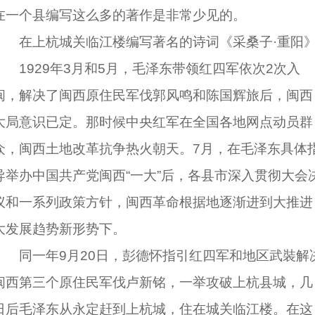
在一个县编写这么多的著作是非常少见的。
在上杭城关临江楼编写著名的诗词《采桑子·重阳
1929年3月和5月，毛泽东带领红四军依次2次入
闽，解决了闽西原住民军伐郭风鸣和陈国辉旅后，闽西
大局意识已定。那时候中央红军在全国各地网点动员群
众，闽西土地改革抗争热火朝天。7月，在毛泽东具体
导举办中国共产党闽西“一大”后，各县市深入贯彻大会
议和一系列政策方针，闽西革命根据地逐渐进到大推进
大发展趋势新形势下。
同一年9月20日，彭德怀指引红四军和地区武裝解
闽西第三个原住民军伐卢新铭，一举攻破上杭县城，几
日后毛泽东从永定赶到上杭城，住在城关临江楼。在这