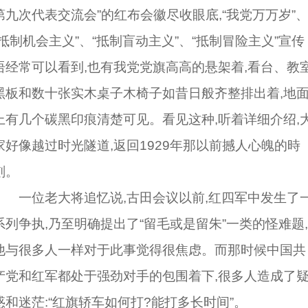
第九次代表交流会”的红布会徽尽收眼底,“我党万万岁”
“抵制机会主义”、“抵制盲动主义”、“抵制冒险主义”宣传
语经常可以看到,也有我党党旗高高的悬架着,看台、教
黑板和数十张实木桌子木椅子如昔日般齐整排出着,地
上有几个碳黑印痕清楚可见。看见这种,听着详细介绍,
家好像越过时光隧道,返回1929年那以前撼人心魄的時
刻。
一位老大将追忆说,古田会议以前,红四军中发生了
系列争执,乃至明确提出了“留毛或是留朱”一类的怪难题,
他与很多人一样对于此事觉得很焦虑。而那时候中国共
产党和红军都处于强劲对手的包围着下,很多人造成了
惑和迷茫:“红旗轿车如何打?能打多长时间”。