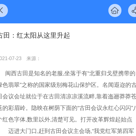
古田：红太阳从这里升起
021-07-23
来源：
闽西古田是知名的老服,坐落于有“北重归戈壁携带的
绿色翡翠”之称的国家级别梅花山保护区。名闻遐迩的
田会议会址就位于在古田清凉凉溪流畔,靠着迤逦莽莽
苍的彩眉岭。隐映在树荫下面的“古田会议永红心闪闪”
个红色字体,数里以外,清楚可见。打开改革辉煌起始点
迈进大门口,赶到古田会议主会场,“我党红军第四军