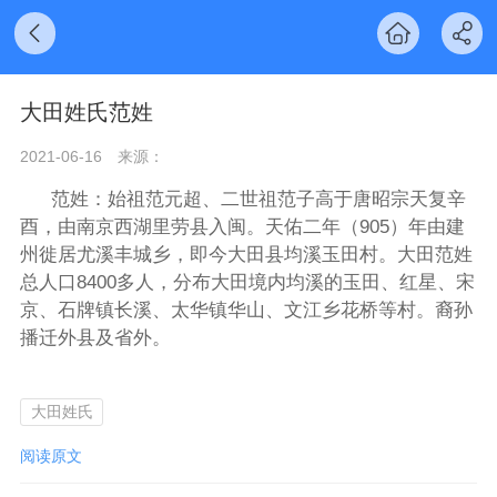
大田姓氏范姓
2021-06-16
来源：
范姓：始祖范元超、二世祖范子高于唐昭宗天复辛
酉，由南京西湖里劳县入闽。天佑二年（905）年由建
州徙居尤溪丰城乡，即今大田县均溪玉田村。大田范姓
总人口8400多人，分布大田境内均溪的玉田、红星、宋
京、石牌镇长溪、太华镇华山、文江乡花桥等村。裔孙
播迁外县及省外。
大田姓氏
阅读原文