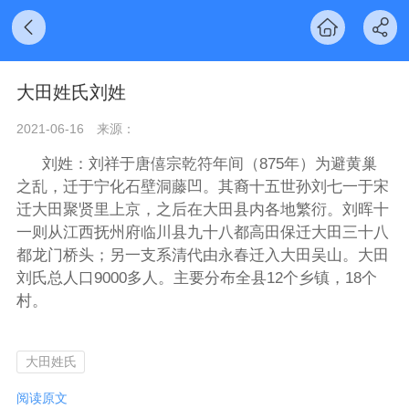
大田姓氏刘姓
2021-06-16
来源：
刘姓：刘祥于唐僖宗乾符年间（875年）为避黄巢
之乱，迁于宁化石壁洞藤凹。其裔十五世孙刘七一于宋
迁大田聚贤里上京，之后在大田县内各地繁衍。刘晖十
一则从江西抚州府临川县九十八都高田保迁大田三十八
都龙门桥头；另一支系清代由永春迁入大田吴山。大田
刘氏总人口9000多人。主要分布全县12个乡镇，18个
村。
大田姓氏
阅读原文