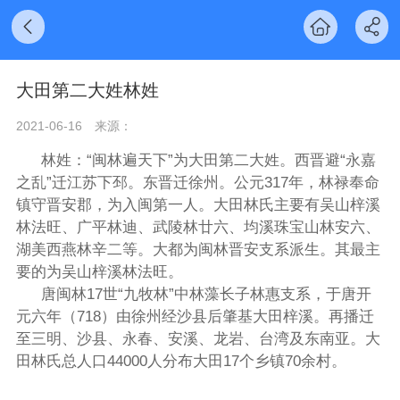
大田第二大姓林姓
2021-06-16
来源：
林姓：“闽林遍天下”为大田第二大姓。西晋避“永嘉
之乱”迁江苏下邳。东晋迁徐州。公元317年，林禄奉命
镇守晋安郡，为入闽第一人。大田林氏主要有吴山梓溪
林法旺、广平林迪、武陵林廿六、均溪珠宝山林安六、
湖美西燕林辛二等。大都为闽林晋安支系派生。其最主
要的为吴山梓溪林法旺。
唐闽林17世“九牧林”中林藻长子林惠支系，于唐开
元六年（718）由徐州经沙县后肇基大田梓溪。再播迁
至三明、沙县、永春、安溪、龙岩、台湾及东南亚。大
田林氏总人口44000人分布大田17个乡镇70余村。