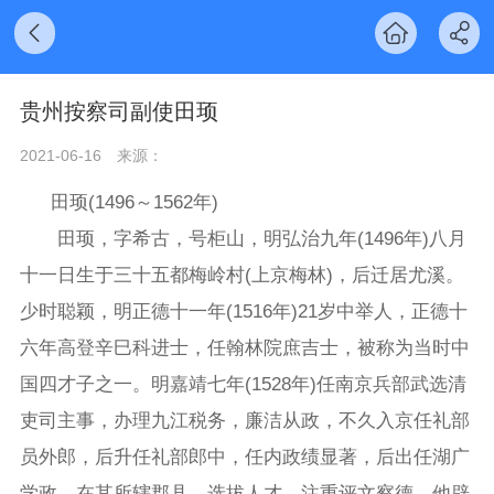
贵州按察司副使田顼
2021-06-16
来源：
田顼(1496～1562年)
田顼，字希古，号柜山，明弘治九年(1496年)八月
十一日生于三十五都梅岭村(上京梅林)，后迁居尤溪。
少时聪颖，明正德十一年(1516年)21岁中举人，正德十
六年高登辛巳科进士，任翰林院庶吉士，被称为当时中
国四才子之一。明嘉靖七年(1528年)任南京兵部武选清
吏司主事，办理九江税务，廉洁从政，不久入京任礼部
员外郎，后升任礼部郎中，任内政绩显著，后出任湖广
学政，在其所辖郡县，选拔人才，注重评文察德。他辟