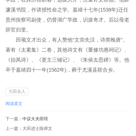
濂溪书院，作讲授性命之学。嘉靖十七年(1538年)迁任
贵州按察司副使，仍督湖广学政，识拔奇才。后以母老
辞官归里。
田顼文才出众，有人赞他“文崇先汉，诗类晚唐”。
著有《太素集》二卷，其他诗文有《重修功惠祠记》、
《抬凤诗》、《更主三铺记》、《朱侯去思碑》等。他
卒于嘉靖四十一年(1562年)，葬于尤溪县联合乡。
大田名人
阅读原文
下一篇：
中议大夫田琯
上一篇：
大田进士陈师文